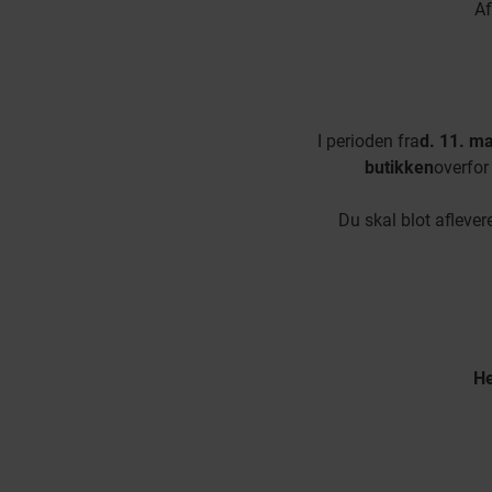
Af
I perioden fra
d. 11. mar
butikken
overfor
Du skal blot aflever
He