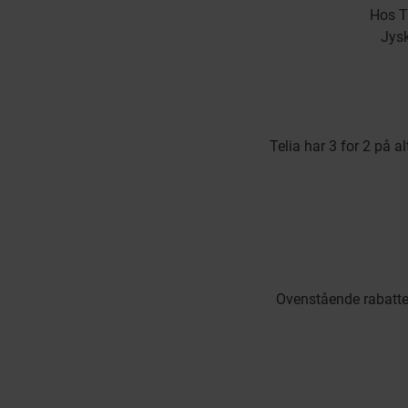
Hos T
Jysk
Telia har 3 for 2 på a
Ovenstående rabatter