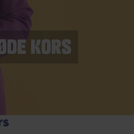
RØDE KORS
rs