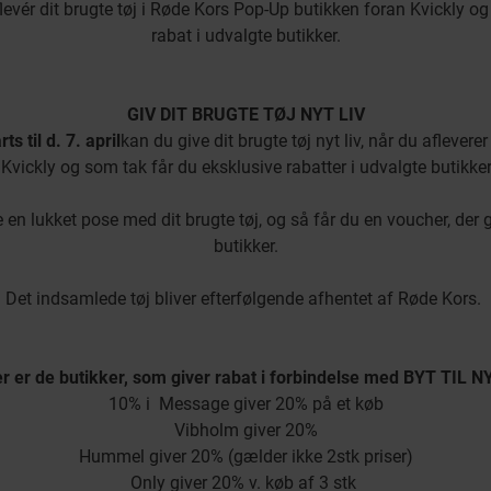
levér dit brugte tøj i Røde Kors Pop-Up butikken foran Kvickly og
rabat i udvalgte butikker.
GIV DIT BRUGTE TØJ NYT LIV
ts til d. 7. april
kan du give dit brugte tøj nyt liv, når du afleverer 
 Kvickly og som tak får du eksklusive rabatter i udvalgte butikker
e en lukket pose med dit brugte tøj, og så får du en voucher, der g
butikker.
Det indsamlede tøj bliver efterfølgende afhentet af Røde Kors.
r er de butikker, som giver rabat i forbindelse med BYT TIL N
10% i Message giver 20% på et køb
Vibholm giver 20%
Hummel giver 20% (gælder ikke 2stk priser)
Only giver 20% v. køb af 3 stk