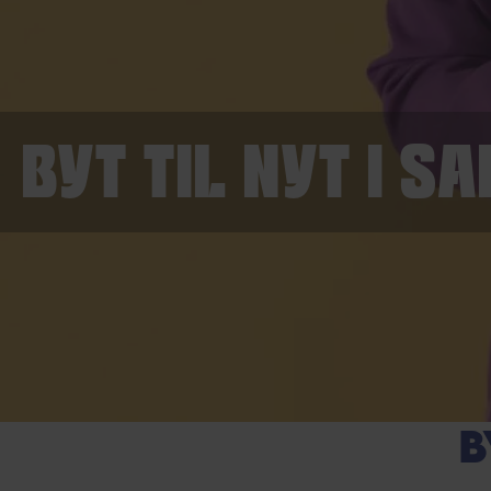
BYT TIL NYT I 
B