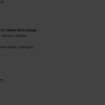
 få
det i
Røde Kors popup-
 i Bruuns Galleri.
iver rabat i udvalgte
YT: