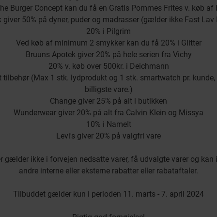
he Burger Concept kan du få en Gratis Pommes Frites v. køb af 
 giver 50% på dyner, puder og madrasser (gælder ikke Fast Lav 
20% i Pilgrim
Ved køb af minimum 2 smykker kan du få 20% i Glitter
Bruuns Apotek giver 20% på hele serien fra Vichy
20% v. køb over 500kr. i Deichmann
lt tilbehør (Max 1 stk. lydprodukt og 1 stk. smartwatch pr. kunde
billigste vare.)
Change giver 25% på alt i butikken
Wunderwear giver 20% på alt fra Calvin Klein og Missya
10% i NameIt
Levi's giver 20% på valgfri vare
 gælder ikke i forvejen nedsatte varer, få udvalgte varer og ka
andre interne eller eksterne rabatter eller rabataftaler.
Tilbuddet gælder kun i perioden 11. marts - 7. april 2024