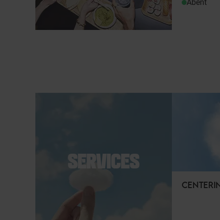
Åbent
SERVICES
CENTERI