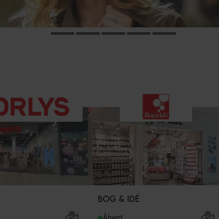
BOG & IDÉ
Åbent