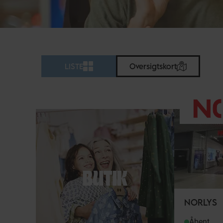
LISTE
Oversigtskort
BUTIK
NORLYS
Åbent