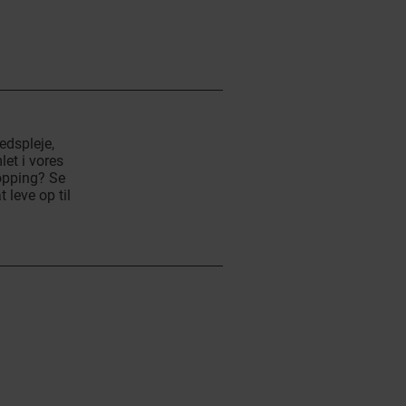
edspleje,
let i vores
hopping? Se
 leve op til