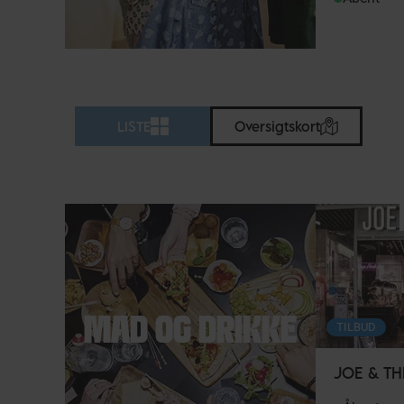
LISTE
Oversigtskort
MAD OG DRIKKE
TILBUD
JOE & TH