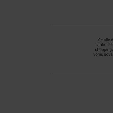
Se alle 
skobutikke
shoppingce
vores udval