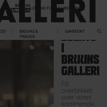
LOG IND FOR AT VÆRE MED
CES
BRUUNS &
GAVEKORT
EVENTS
FRIENDS
I
BRUUNS
GALLERI
Få
overblikket
over vores
kommende