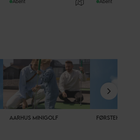
Åbent
Åbent
AARHUS MINIGOLF
FØRSTEHJÆLPSK