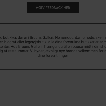
GIV FEEDBACK HER
de butikker, der er i Bruuns Galleri. Herremode, damemode, skønh
r, biograf eller legetøjsbutik: alle dine foretrukne butikker er sam
nter. Hos Bruuns Galleri. Trænger du til en pause midt i din s
g af restauranter. Vi byder jævnligt nye brands velkommen for at
dine forventninger.