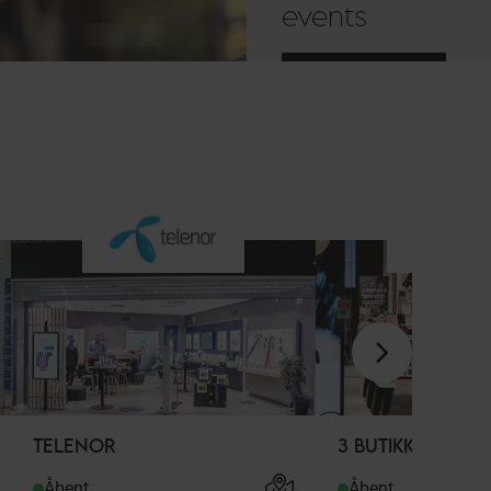
events
OPDAG DEM
TELENOR
3 BUTIKKEN
Åbent
Åbent