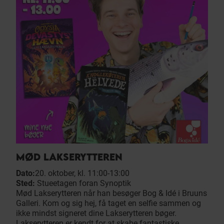
MØD LAKSERYTTEREN
Dato:
20. oktober, kl. 11:00-13:00
Sted:
Stueetagen foran Synoptik
Mød Lakserytteren når han besøger Bog & Idé i Bruuns
Galleri. Kom og sig hej, få taget en selfie sammen og
ikke mindst signeret dine Lakserytteren bøger.
Lakserytteren er kendt for at skabe fantastiske