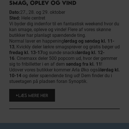
SMAG, OPLEV OG VIND
Dato:
27., 28. og 29. oktober
Sted:
Hele centret
Vi byder dig indenfor til en fantastisk weekend hvor du
kan smage, opleve og vinde! Flere af vores skønne
butikker har planlagt spændende ting.
Normal laver en happening
lørdag og søndag kl. 11-
13
, Kvickly deler lækre smagsprøver og gratis bøger ud
fredag kl. 13-17
og sunde snacks
lørdag kl. 12-
16
. Cinemaxx deler 500 popcorn ud, hvor der gemmer
sig to fribilletter i en af dem
søndag fra kl. 11
!
Udover vores butikker kommer Arla Øko også
lørdag kl.
10-14
og deler spændende ting ud! Dem finder du i
stueetagen på pladsen foran Synoptik.
LÆS MERE HER