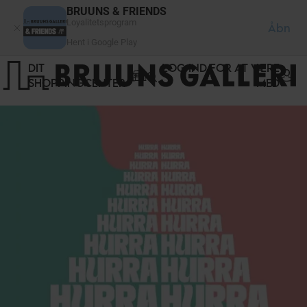
CCookie-styringspanel
BRUUNS & FRIENDS
Loyalitetsprogram
Åbn
Hent i Google Play
DIT
LOG IND FOR AT VÆRE
SHOPPINGCENTER
MED