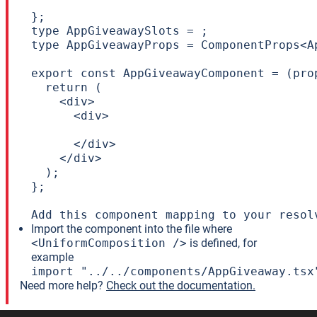
};

type AppGiveawaySlots = ;

type AppGiveawayProps = ComponentProps<A
export const AppGiveawayComponent = (prop
  return (

    <div>

      <div>

      </div>

    </div>

  );

};

Add this component mapping to your resol
Import the component into the file where
<UniformComposition />
is defined, for
example
import "../../components/AppGiveaway.tsx
Need more help?
Check out the documentation.