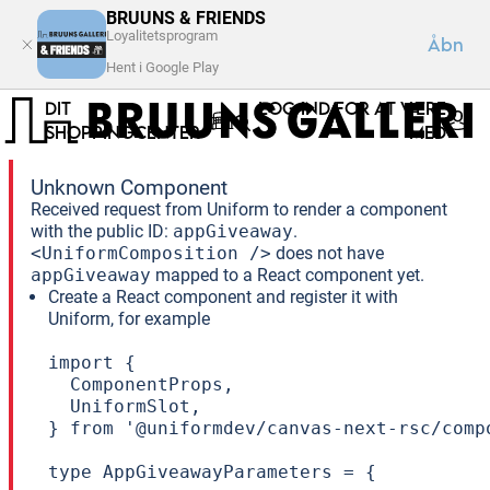
BRUUNS & FRIENDS
Loyalitetsprogram
Åbn
Hent i Google Play
DIT
LOG IND FOR AT VÆRE
SHOPPINGCENTER
MED
Unknown Component
Received request from Uniform to render a component
with the public ID:
appGiveaway
.
<UniformComposition />
does not have
appGiveaway
mapped to a React component yet.
Create a React component and register it with
Uniform, for example
import {

  ComponentProps,

  UniformSlot,

} from '@uniformdev/canvas-next-rsc/compo
type AppGiveawayParameters = {
