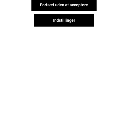
Fortsæt uden at acceptere
Indstillinger
Det sjove behøver ikke stoppe,
når du forlader Bruuns Galleri, lad
os holde kontakt via sociale
netværk!