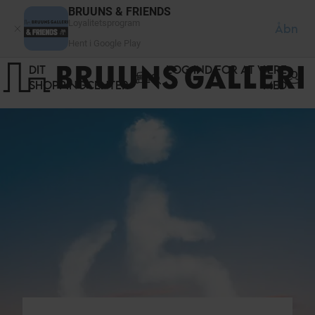
CCookie-styringspanel
BRUUNS & FRIENDS
Loyalitetsprogram
Åbn
Hent i Google Play
DIT
LOG IND FOR AT VÆRE
SHOPPINGCENTER
MED