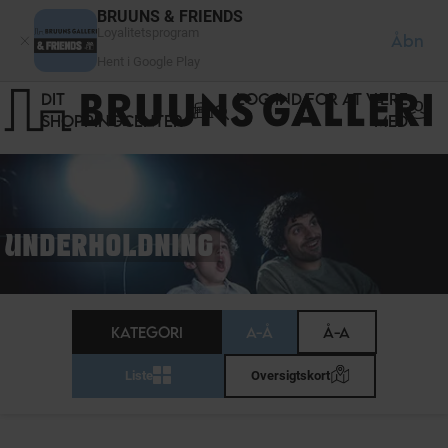
CCookie-styringspanel
BRUUNS & FRIENDS
Loyalitetsprogram
Åbn
Hent i Google Play
DIT
LOG IND FOR AT VÆRE
SHOPPINGCENTER
MED
UNDERHOLDNING
KATEGORI
A-Å
Å-A
Liste
Oversigtskort