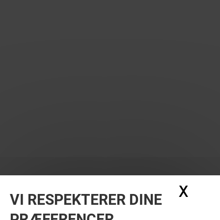
X
Skju
VI RESPEKTERER DINE
PRÆFERENCER