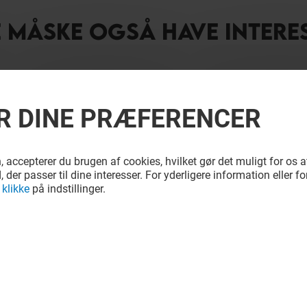
E MÅSKE OGSÅ HAVE INTERE
R DINE PRÆFERENCER
accepterer du brugen af cookies, hvilket gør det muligt for os 
, der passer til dine interesser. For yderligere information eller fo
u
klikke
på indstillinger.
BOULEVARD
ESPRESSO HOUSE
Lukket